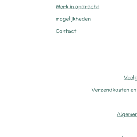
Werk in opdracht
mogelijkheden
Contact
Veel
Verzendkosten en
Algeme