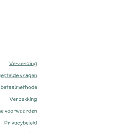
Verzending
gestelde vragen
 betaalmethode
Verpakking
ne voorwaarden
Privacybeleid