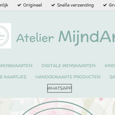
lijk
Origineel
Snelle verzending
Gr
MijndA
Atelier
WENSKAARTEN
DIGITALE WENSKAARTEN
KIN
NE KAARTJES
HANDGEMAAKTE PRODUCTEN
S
WHATSAPP