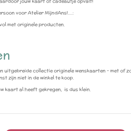
 waardoor jouw kaart of cadeautje opvalt!
ersoon voor Atelier MijndAns!....:
vol met originele producten.
en
n uitgebreide collectie originele wenskaarten - met of z
st zijn niet in de winkel te koop.
 kaart al heeft gekregen, is dus klein.