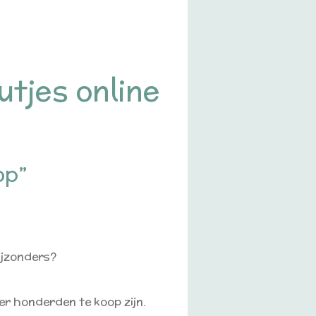
tjes online
op”
bijzonders?
r honderden te koop zijn.