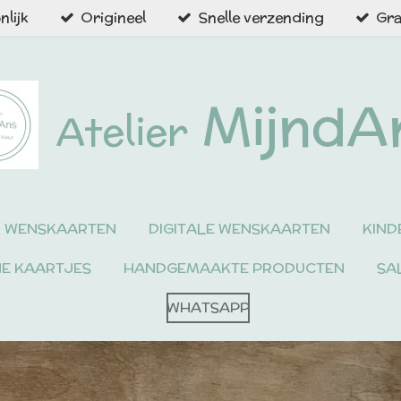
lijk
Origineel
Snelle verzending
Gra
MijndA
Atelier
WENSKAARTEN
DIGITALE WENSKAARTEN
KIND
NE KAARTJES
HANDGEMAAKTE PRODUCTEN
SA
WHATSAPP