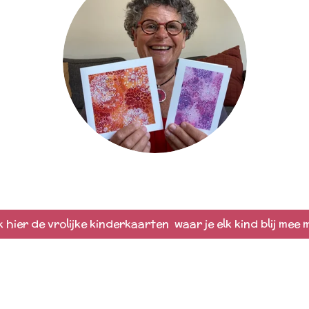
k hier de vrolijke kinderkaarten waar je elk kind blij mee