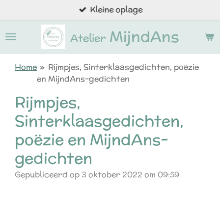
Kleine oplage
Ga
direct
MijndAns
naar
Atelier
de
hoofdinhoud
Home
»
Rijmpjes, Sinterklaasgedichten, poëzie
en MijndAns-gedichten
Rijmpjes,
Sinterklaasgedichten,
poëzie en MijndAns-
gedichten
Gepubliceerd op 3 oktober 2022 om 09:59