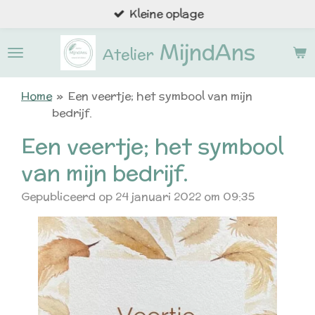
Kleine oplage
Ga
direct
MijndAns
naar
Atelier
de
hoofdinhoud
Home
»
Een veertje; het symbool van mijn
bedrijf.
Een veertje; het symbool
van mijn bedrijf.
Gepubliceerd op 24 januari 2022 om 09:35