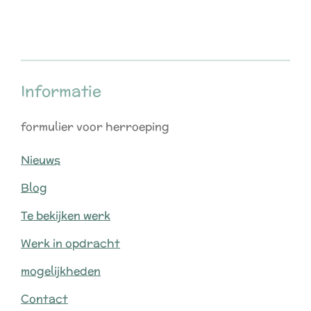
e
e
h
e
l
e
a
l
e
l
r
e
n
e
n
Informatie
formulier voor herroeping
Nieuws
Blog
Te bekijken werk
Werk in opdracht
mogelijkheden
Contact