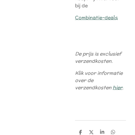
bij de
Combinatie-deals
De prijs is exclusief
verzendkosten.
Klik voor informatie
over de
verzendkosten
hier
.
D
D
S
D