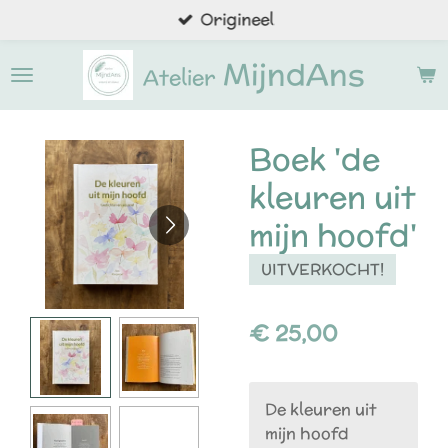
Origineel
Ga
direct
MijndAns
naar
Atelier
de
hoofdinhoud
Boek 'de
kleuren uit
mijn hoofd'
UITVERKOCHT!
€ 25,00
De kleuren uit
mijn hoofd