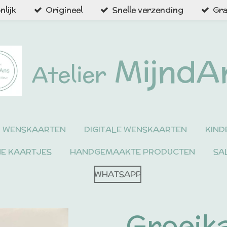
lijk
Origineel
Snelle verzending
Gra
MijndA
Atelier
WENSKAARTEN
DIGITALE WENSKAARTEN
KIND
NE KAARTJES
HANDGEMAAKTE PRODUCTEN
SA
WHATSAPP
Groeik