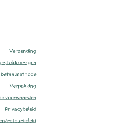
Verzending
gestelde vragen
 betaalmethode
Verpakking
ne voorwaarden
Privacybeleid
en/retourbeleid