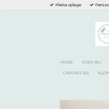
Kleine oplage
Persoon
Ga
direct
naar
de
hoofdinhoud
HOME
OVER MIJ
CADEAUTJES
KLEI