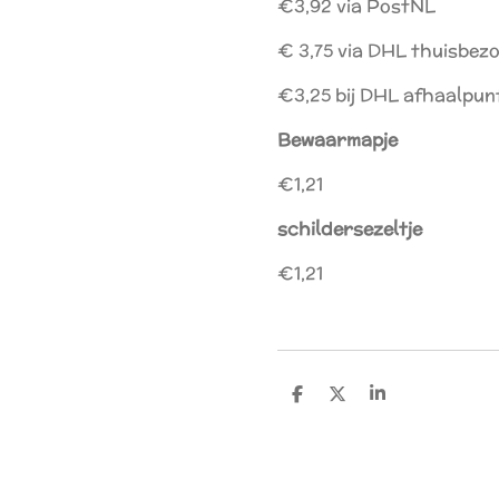
€3,92 via PostNL
€ 3,75 via DHL thuisbe
€3,25 bij DHL afhaalpu
Bewaarmapje
€1,21
schildersezeltje
€1,21
D
D
S
e
e
h
l
e
a
e
l
r
n
e