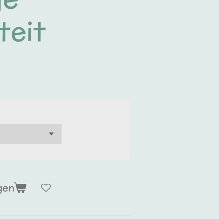
teit
gen