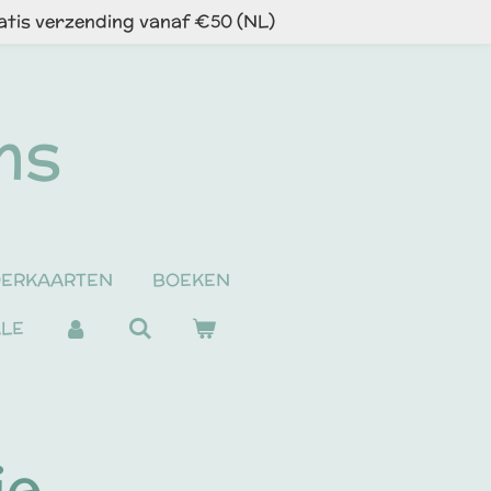
atis verzending vanaf €50 (NL)
ns
DERKAARTEN
BOEKEN
ALE
je