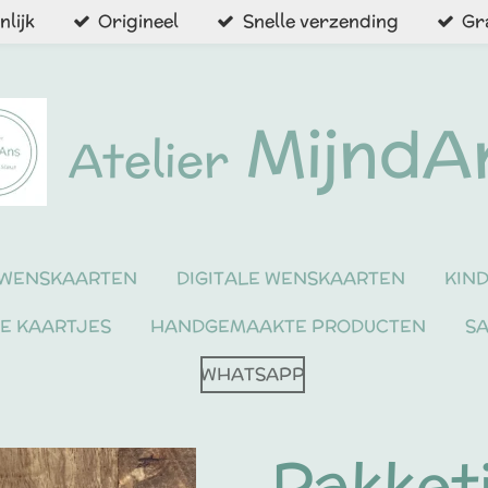
lijk
Origineel
Snelle verzending
Gr
MijndA
Atelier
WENSKAARTEN
DIGITALE WENSKAARTEN
KIN
NE KAARTJES
HANDGEMAAKTE PRODUCTEN
S
WHATSAPP
Pakket