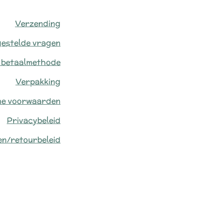
Verzending
gestelde vragen
 betaalmethode
Verpakking
ne voorwaarden
Privacybeleid
en/retourbeleid