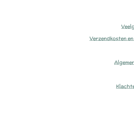
Veel
Verzendkosten en
Algeme
Klacht