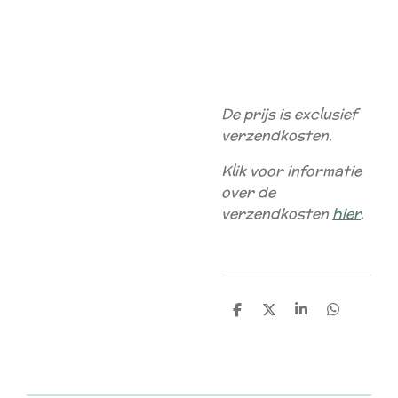
De prijs is exclusief
verzendkosten.
Klik voor informatie
over de
verzendkosten
hier
.
D
D
S
D
e
e
h
e
l
e
a
l
e
l
r
e
n
e
n