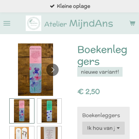
Kleine oplage
Ga
direct
MijndAns
naar
Atelier
de
hoofdinhoud
Boekenleg
gers
nieuwe variant!
€ 2,50
Boekenleggers