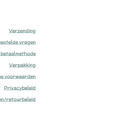
Verzending
gestelde vragen
 betaalmethode
Verpakking
ne voorwaarden
Privacybeleid
en/retourbeleid