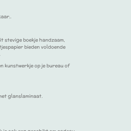
kaar..
t stevige boekje handzaam,
ntjespapier bieden voldoende
.
en kunstwerkje op je bureau of
met glanslaminaat.