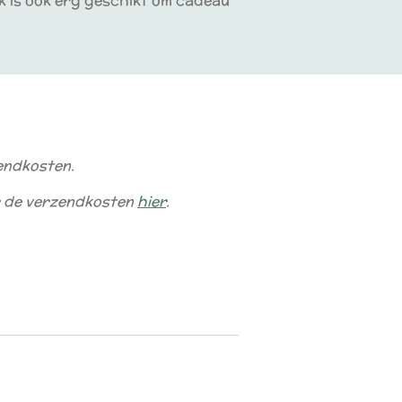
ek is ook erg geschikt om cadeau
zendkosten.
er de verzendkosten
hier
.