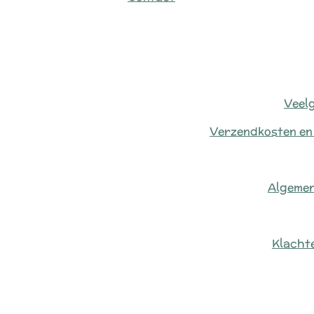
Veel
Verzendkosten en
Algeme
Klacht