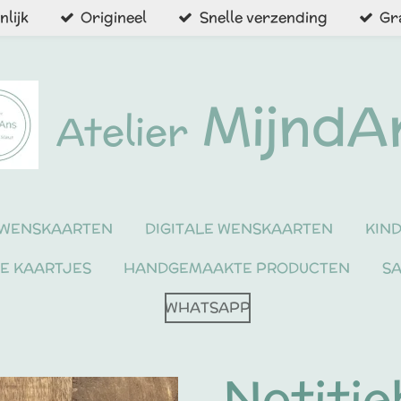
lijk
Origineel
Snelle verzending
Gr
MijndA
Atelier
WENSKAARTEN
DIGITALE WENSKAARTEN
KIN
NE KAARTJES
HANDGEMAAKTE PRODUCTEN
S
WHATSAPP
Notiti