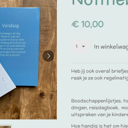
€ 10,00
In winkelwa
Heb jij ook overal briefj
raak je ze ook regelmatig
Boodschappenlijstjes, to
dingen, reisdagboek, moo
uitspraken van je kinder
Hoe handig is het om hie