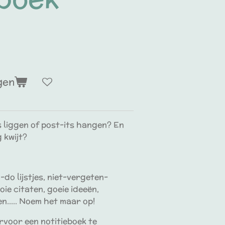
gen
es liggen of post-its hangen? En
 kwijt?
-do lijstjes, niet-vergeten-
ie citaten, goeie ideeën,
en..... Noem het maar op!
rvoor een notitieboek te