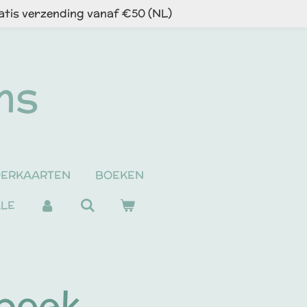
atis verzending vanaf €50 (NL)
ns
DERKAARTEN
BOEKEN
ALE
eboek