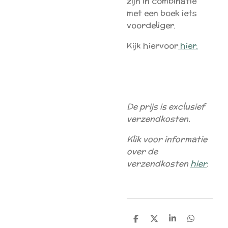
zijn in combinatie
met een boek iets
voordeliger.
Kijk hiervoor
hier.
De prijs is exclusief
verzendkosten.
Klik voor informatie
over de
verzendkosten
hier
.
D
D
S
D