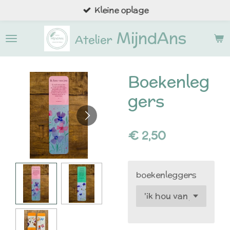
Kleine oplage
Ga
direct
MijndAns
naar
Atelier
de
hoofdinhoud
Boekenleg
gers
€ 2,50
boekenleggers