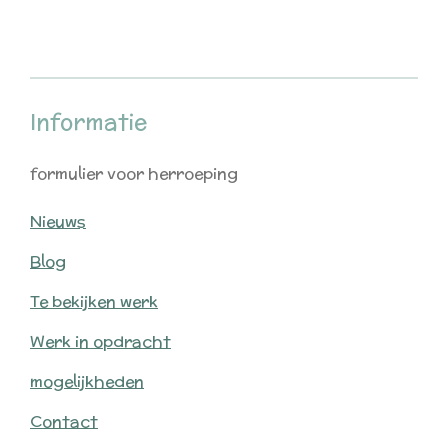
e
e
h
e
l
e
a
l
e
l
r
e
n
e
n
Informatie
formulier voor herroeping
Nieuws
Blog
Te bekijken werk
Werk in opdracht
mogelijkheden
Contact