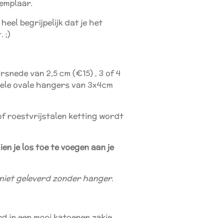
emplaar.
heel begrijpelijk dat je het
 ;)
snede van 2,5 cm (€15) , 3 of 4
kele ovale hangers van 3x4cm
f roestvrijstalen ketting wordt
en je los toe te voegen aan je
niet geleverd zonder hanger.
d in een mooi katoenen zakje.