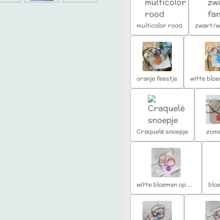
multicolor rood
zwart/wi
oranje feestje
Craquelé snoepje
zom
witte bloemen op paars
blo