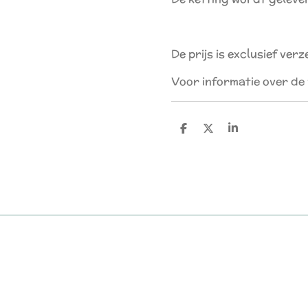
De prijs is exclusief ver
Voor informatie over de
D
D
S
e
e
h
l
e
a
e
l
r
n
e