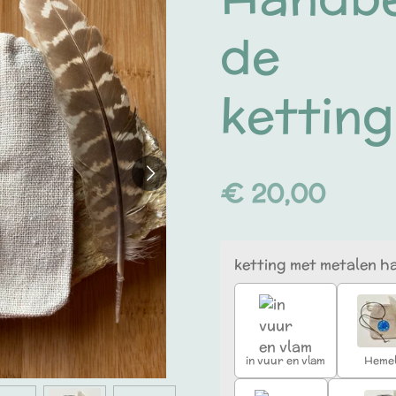
de
kettin
€ 20,00
ketting met metalen h
in vuur en vlam
Heme