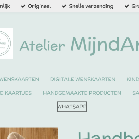
lijk
Origineel
Snelle verzending
Gr
MijndA
Atelier
WENSKAARTEN
DIGITALE WENSKAARTEN
KIN
NE KAARTJES
HANDGEMAAKTE PRODUCTEN
S
WHATSAPP
Handbe