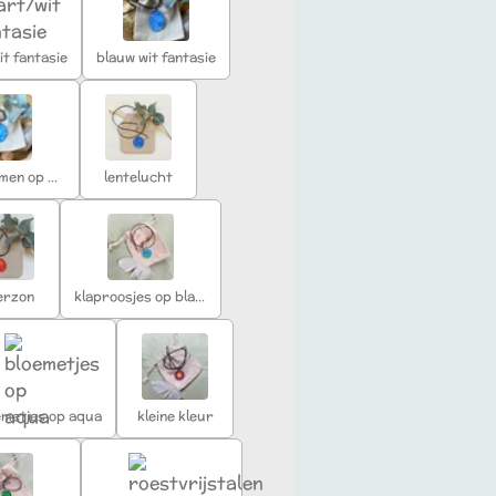
t fantasie
blauw wit fantasie
witte bloemen op blauw
lentelucht
erzon
klaproosjes op blauw
emetjes op aqua
kleine kleur