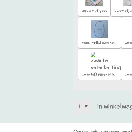
aqua met geel
roestvrijstalen ketting 45 cm
zwarte veterketting 40 cm
In winkelwa
Om de prijs van een prod