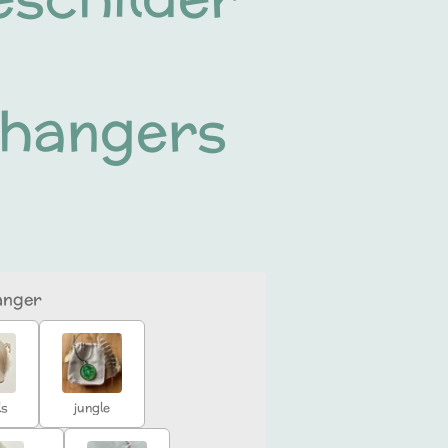
ghangers
anger
ls
jungle