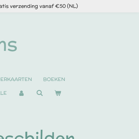
atis verzending vanaf €50 (NL)
ns
DERKAARTEN
BOEKEN
ALE
schilder