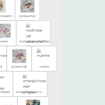
oud waard
zonneschijn
varen
oudroze op paars/witte bloemen
od
groene tak
ruimte
stippen
oranje/roze met stipjes