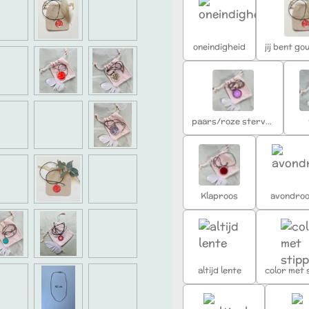
oneindigheid
jij bent g
paars/roze stervorm
Klaproos
avondro
altijd lente
color met 