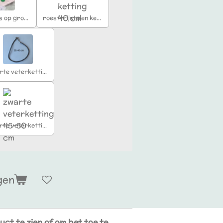
bloemetjes op groen
roestvrijstalen ketting 40 cm
zwarte veterketting 35-40 cm
zwarte veterketting 45-50 cm
gen
uct te zien of om het toe te