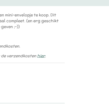
een mini-envelopje te koop. Dit
aal compleet. (en erg geschikt
 geven ;-))
zendkosten.
er de verzendkosten
hier
.