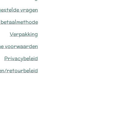
gestelde vragen
 betaalmethode
Verpakking
ne voorwaarden
Privacybeleid
en/retourbeleid