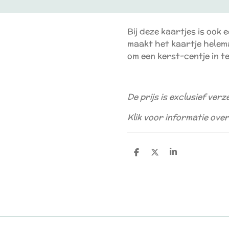
Bij deze kaartjes is ook 
maakt het kaartje helem
om een kerst-centje in te
De prijs is exclusief ver
Klik voor informatie ov
D
D
S
e
e
h
l
e
a
e
l
r
n
e