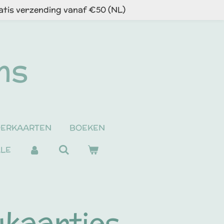
atis verzending vanaf €50 (NL)
ns
DERKAARTEN
BOEKEN
ALE
kaartjes