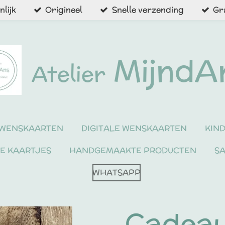
lijk
Origineel
Snelle verzending
Gr
MijndA
Atelier
WENSKAARTEN
DIGITALE WENSKAARTEN
KIN
NE KAARTJES
HANDGEMAAKTE PRODUCTEN
S
WHATSAPP
Cadeau