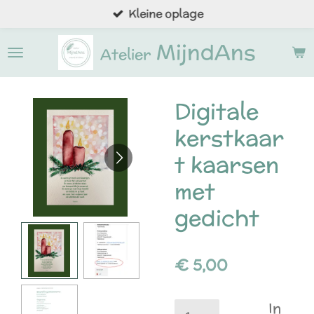
Kleine oplage
Ga
direct
MijndAns
naar
Atelier
de
hoofdinhoud
Digitale
kerstkaar
t kaarsen
met
gedicht
€ 5,00
In