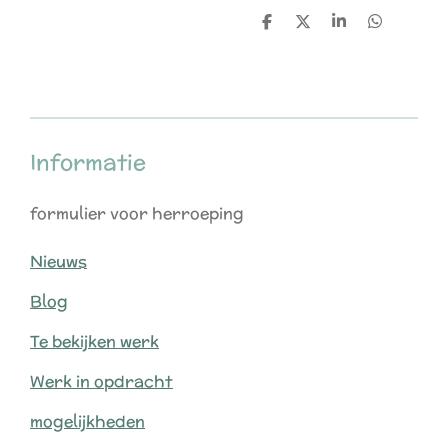
D
D
S
D
e
e
h
e
l
e
a
l
e
l
r
e
n
e
n
Informatie
formulier voor herroeping
Nieuws
Blog
Te bekijken werk
Werk in opdracht
mogelijkheden