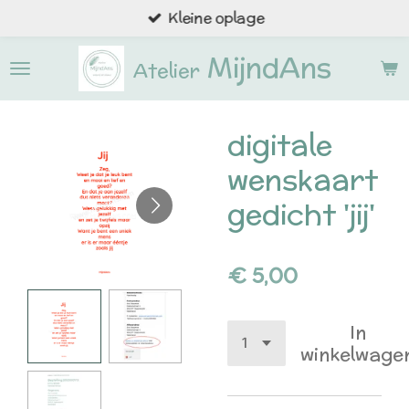
Kleine oplage
Ga
direct
MijndAns
naar
Atelier
de
hoofdinhoud
digitale
wenskaart
gedicht 'jij'
€ 5,00
In
winkelwage