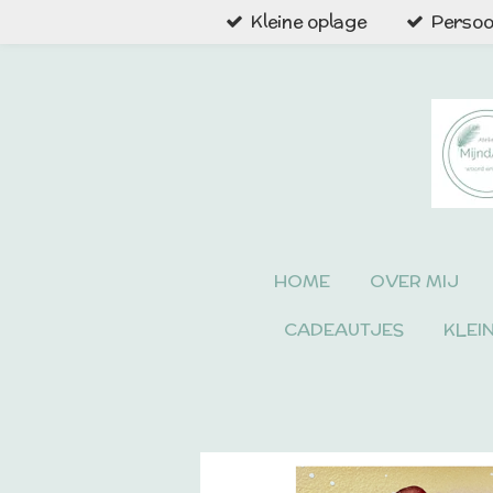
Kleine oplage
Persoon
Ga
direct
naar
de
hoofdinhoud
HOME
OVER MIJ
CADEAUTJES
KLEI