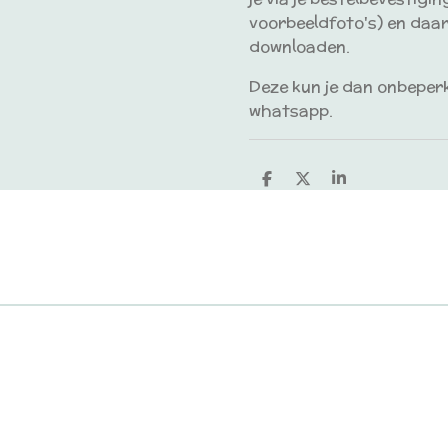
voorbeeldfoto's) en daa
downloaden.
Deze kun je dan onbeperk
whatsapp.
D
D
S
e
e
h
l
e
a
e
l
r
n
e