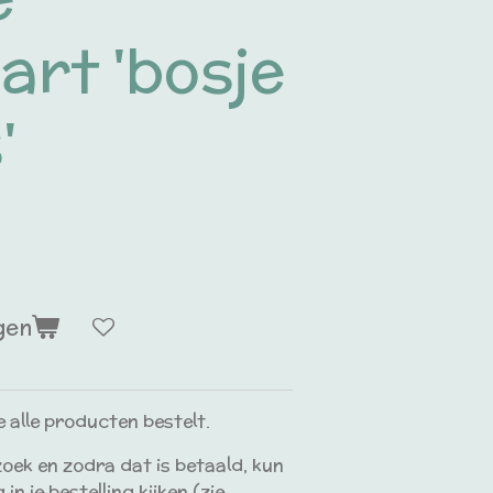
art 'bosje
'
gen
e alle producten bestelt.
zoek en zodra dat is betaald, kun
 in je bestelling kijken (zie