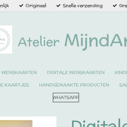
lijk
Origineel
Snelle verzending
Gra
MijndA
Atelier
WENSKAARTEN
DIGITALE WENSKAARTEN
KIND
NE KAARTJES
HANDGEMAAKTE PRODUCTEN
SA
WHATSAPP
Digital