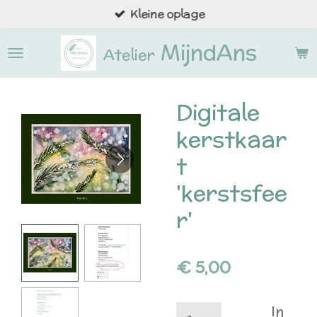
Kleine oplage
Ga
direct
MijndAns
naar
Atelier
de
hoofdinhoud
Digitale
kerstkaar
t
'kerstsfee
r'
€ 5,00
In