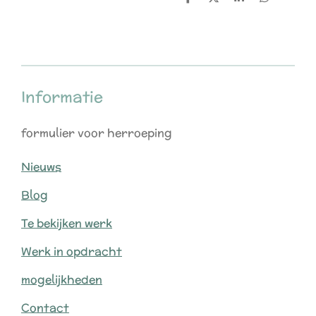
D
D
S
D
e
e
h
e
l
e
a
l
e
l
r
e
n
e
n
Informatie
formulier voor herroeping
Nieuws
Blog
Te bekijken werk
Werk in opdracht
mogelijkheden
Contact