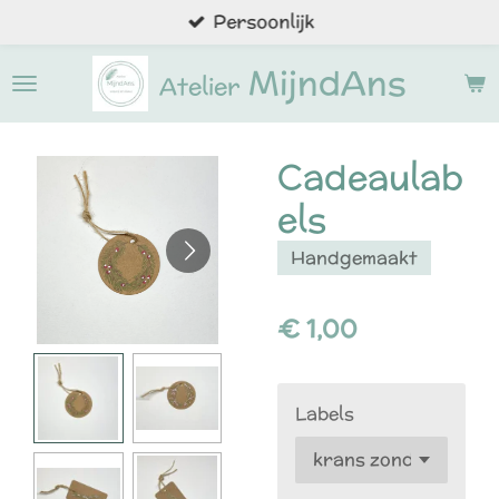
Persoonlijk
Ga
direct
MijndAns
naar
Atelier
de
hoofdinhoud
Cadeaulab
els
Handgemaakt
€ 1,00
Labels