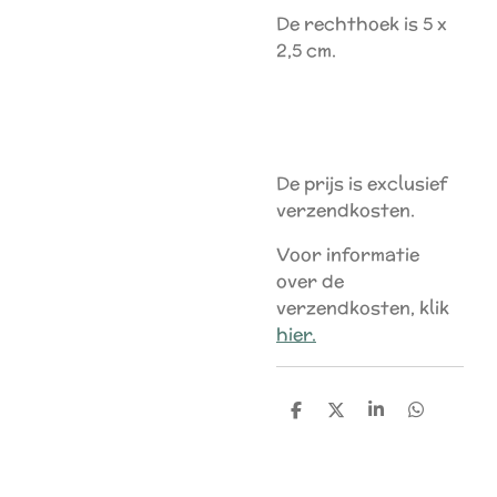
De rechthoek is 5 x
2,5 cm.
De prijs is exclusief
verzendkosten.
Voor informatie
over de
verzendkosten, klik
hier.
D
D
S
D
e
e
h
e
l
e
a
l
e
l
r
e
n
e
n