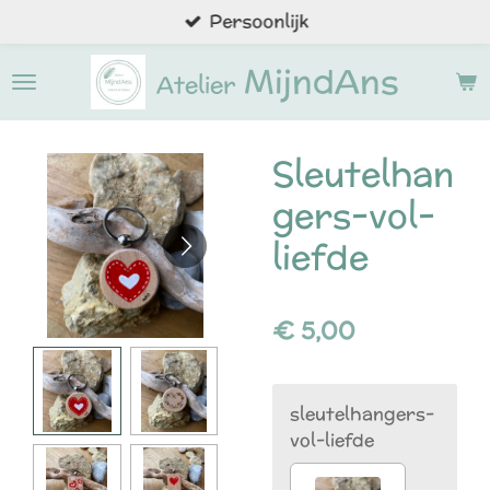
Persoonlijk
Ga
direct
MijndAns
naar
Atelier
de
hoofdinhoud
Sleutelhan
gers-vol-
liefde
€ 5,00
sleutelhangers-
vol-liefde