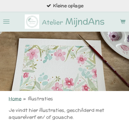
Kleine oplage
Ga
direct
MijndAns
naar
Atelier
de
hoofdinhoud
Home
»
Illustraties
Je vindt hier illustraties, geschilderd met
aquarelverf en/ of gouache.